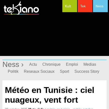
Kult
Tek
Ness
#Festivals
Ness ›
Actu
Chronique
Emploi
Medias
Politik
Reseaux Sociaux
Sport
Success Story
Météo en Tunisie : ciel
nuageux, vent fort