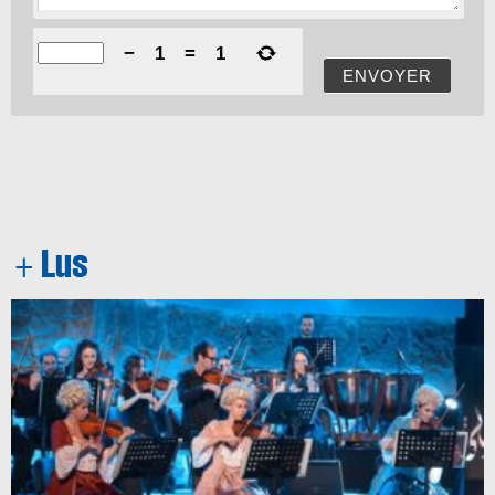
−
1
=
1
ENVOYER