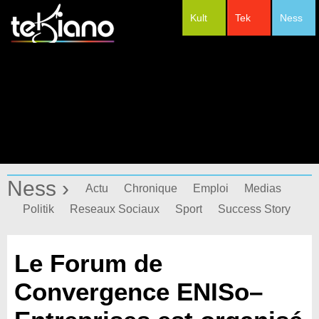
Kult
Tek
Ness
#Festivals
Ness ›
Actu
Chronique
Emploi
Medias
Politik
Reseaux Sociaux
Sport
Success Story
Le Forum de
Convergence ENISo–