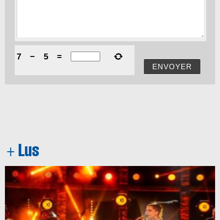
7
−
5
=
ENVOYER