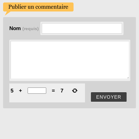
Nom
(requis)
5
+
=
7
ENVOYER