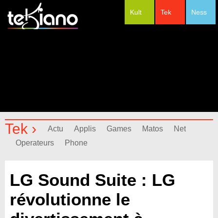
Kult
Tek
Ness
#Festivals
Tek ›
Actu
Applis
Games
Matos
Net
Operateurs
Phone
LG Sound Suite : LG
révolutionne le