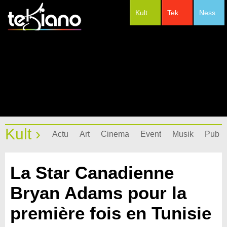
Kult
Tek
Ness
#Festivals
Kult ›
Actu
Art
Cinema
Event
Musik
Pub
La Star Canadienne
Bryan Adams pour la
première fois en Tunisie