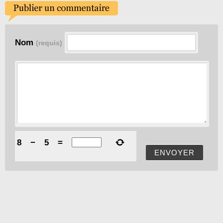
Nom
(requis)
8
−
5
=
ENVOYER