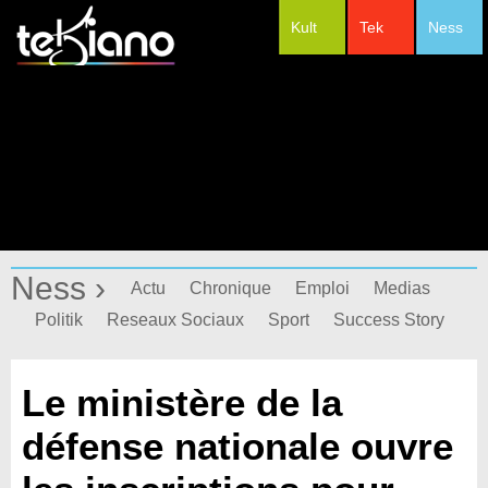
Kult
Tek
Ness
#Festivals
Ness ›
Actu
Chronique
Emploi
Medias
Politik
Reseaux Sociaux
Sport
Success Story
Le ministère de la
défense nationale ouvre