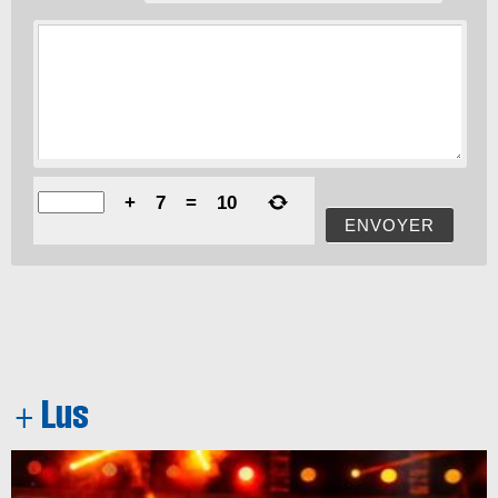
+
7
=
10
ENVOYER