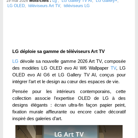
19 mai 2026
Mots-clefs :
Lg
,
LG Gallery TV AI
,
LG Gallery+
,
LG OLED
,
téléviseurs Art TV
,
téléviseurs LG
LG déploie sa gamme de téléviseurs Art TV
LG
dévoile sa nouvelle gamme 2026 Art TV, composée
des modèles LG OLED evo AI W6 Wallpaper
TV
, LG
OLED evo AI G6 et LG Gallery TV AI, conçus pour
intégrer l’art et le design au cœur des espaces de vie.
Pensée pour les intérieurs contemporains, cette
collection associe l’expertise OLED de LG à des
designs élégants : écran ultra-fin façon papier peint,
fixation murale affleurante ou encore cadre décoratif
inspiré des galeries d’art.