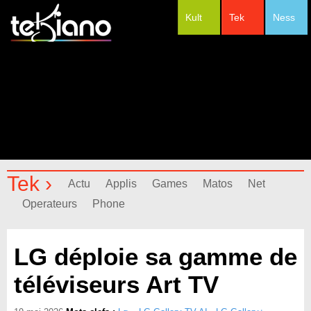
Kult
Tek
Ness
#Festivals
Tek ›
Actu
Applis
Games
Matos
Net
Operateurs
Phone
LG déploie sa gamme de
téléviseurs Art TV