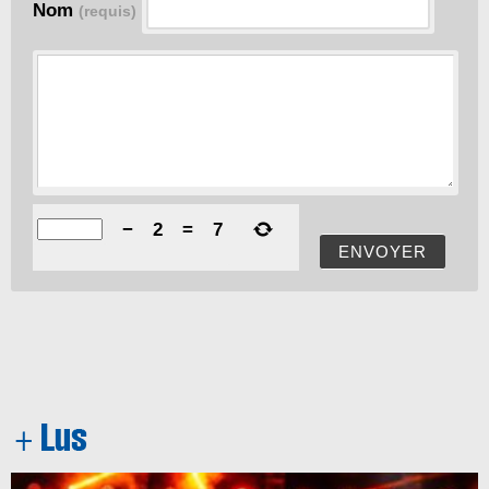
Nom
(requis)
−
2
=
7
ENVOYER