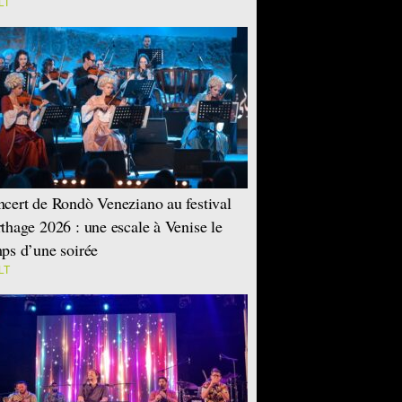
LT
cert de Rondò Veneziano au festival
thage 2026 : une escale à Venise le
ps d’une soirée
LT