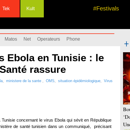
#Festivals
Tek
Kult
Matos
Net
Operateurs
Phone
 Ebola en Tunisie : le
 Santé rassure
la
,
ministere de la sante
,
OMS
,
situation épidémiologique
,
Virus
Bou
‘Do
Tunisie concernant le virus Ebola qui sévit en République
Une
nistère de santé tunisien dans un communiqué, précisant