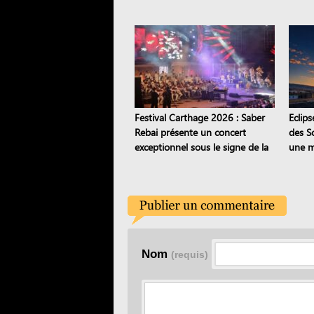
semaines
inter
Festival Carthage 2026 : Saber
Eclips
Rebai présente un concert
des S
exceptionnel sous le signe de la
une m
transmission
Sejna
Nom
(requis)