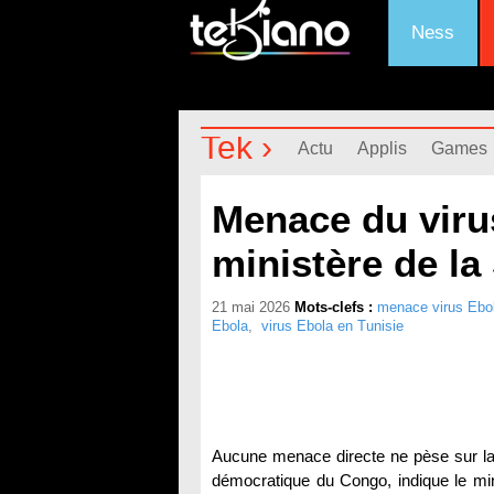
Ness
Tek ›
Actu
Applis
Games
Menace du virus
ministère de la
21 mai 2026
Mots-clefs :
menace virus Ebo
Ebola
,
virus Ebola en Tunisie
Aucune menace directe ne pèse sur la 
démocratique du Congo, indique le mi