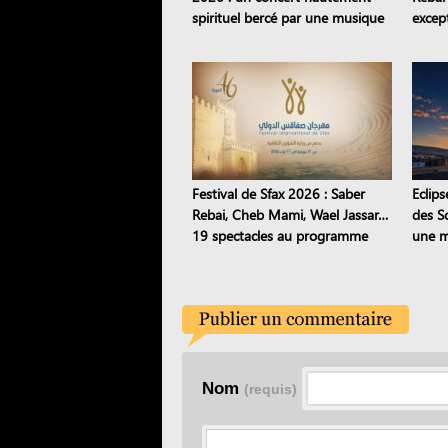
spirituel bercé par une musique
except
intercontinentale
trans
Festival de Sfax 2026 : Saber
Eclips
Rebai, Cheb Mami, Wael Jassar…
des S
19 spectacles au programme
une m
Sejna
Nom
(requis)