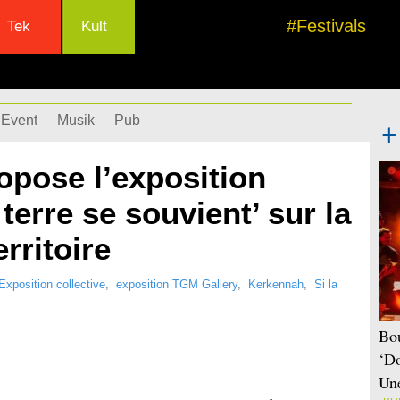
#Festivals
Tek
Kult
Event
Musik
Pub
opose l’exposition
a terre se souvient’ sur la
rritoire
Exposition collective
,
exposition TGM Gallery
,
Kerkennah
,
Si la
Bou
‘Do
Une