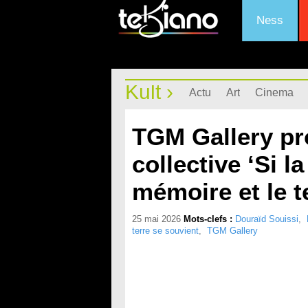
Ness
Kult ›
Actu
Art
Cinema
TGM Gallery pr
collective ‘Si l
mémoire et le te
25 mai 2026
Mots-clefs :
Douraïd Souissi
,
terre se souvient
,
TGM Gallery