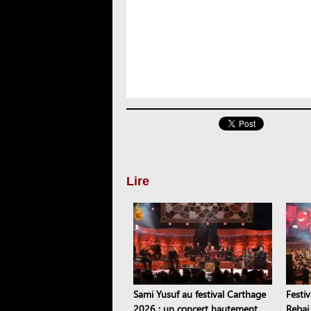
Lire
Sami Yusuf au festival Carthage
Festi
2026 : un concert hautement
Rebai