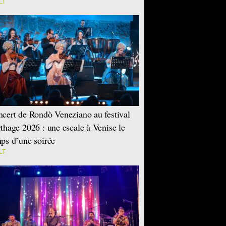
LT
cert de Rondò Veneziano au festival
thage 2026 : une escale à Venise le
ps d’une soirée
LT