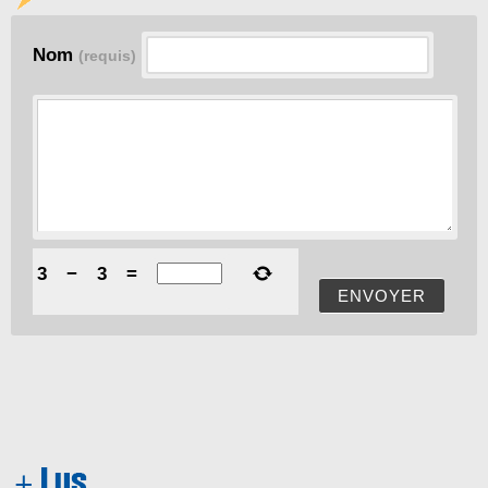
Nom
(requis)
3
−
3
=
ENVOYER