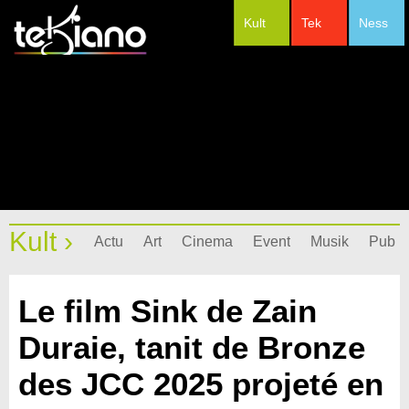
Kult
Tek
Ness
#Festivals
Kult ›
Actu
Art
Cinema
Event
Musik
Pub
Le film Sink de Zain
Duraie, tanit de Bronze
des JCC 2025 projeté en