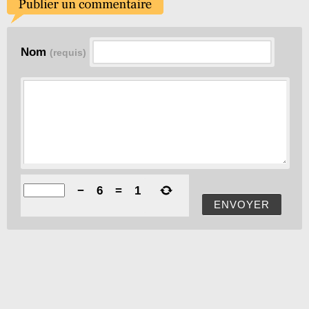
Nom
(requis)
−
6
=
1
ENVOYER