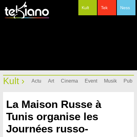
Kult
Tek
Ness
#Festivals
Kult ›
Actu
Art
Cinema
Event
Musik
Pub
La Maison Russe à
Tunis organise les
Journées russo-