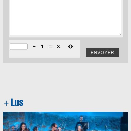
−
1
=
3
ENVOYER