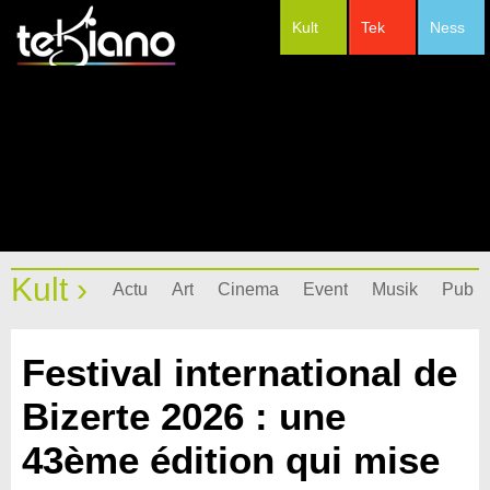
Kult
Tek
Ness
#Festivals
Kult ›
Actu
Art
Cinema
Event
Musik
Pub
Festival international de
Bizerte 2026 : une
43ème édition qui mise