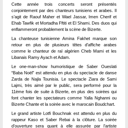
Cette année trois concerts seront présentés
conjointement par des chanteurs tunisiens et arabes. Il
s’agit de Raouf Maher et Wael Jassar, Imen Cherif et
Ehab Tawfik et Mortadha Fftiti et El Shami. Des duos qui
enflammeront probablement la scène de Bizerte.
La chanteuse tunisienne Amina Fakhet marque son
retour en plus de plusieurs têtes d’affiche arabes
comme le chanteur de raï algérien Cheb Mami et les
Libanais Ramy Ayach et Adam.
Le one-man-show humoristique de Saber Oueslati
“Baba Noël” est attendu en plus du spectacle de danse
Zarda de Najla Tounisia. Le spectacle Ziara de Sami
Lajmi, très aimé par le public, sera performé pour la
11ème fois de suite à Bizerte, en plus des soirées qui
font chanter les spectateurs comme Yalla Nghanni ou
Bizerte Chante et la soirée avec le marocain Boudchart.
Le grand artiste Lotfi Bouchnak est attendu en plus du
rappeur Kaso et Saber Rebai à la clôture. La soirée
d’ouverture sera quant à elle assurée par l’artiste