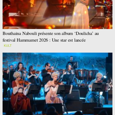
Bouthaina Nabouli présente son album ‘Doulicha’ au
festival Hammamet 2026 : Une star est lancée
KULT