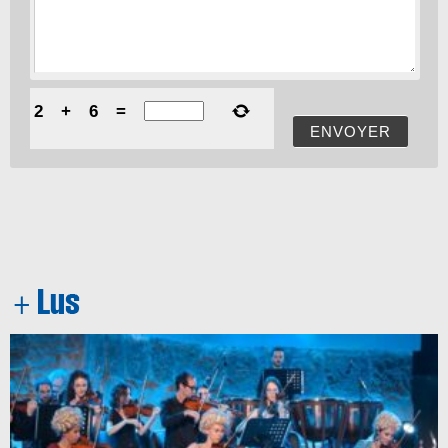
2
+
6
=
ENVOYER