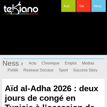
Kult
Tek
Ness
#Festivals
Ness ›
Actu
Chronique
Emploi
Medias
Politik
Reseaux Sociaux
Sport
Success Story
Aïd al-Adha 2026 : deux
jours de congé en