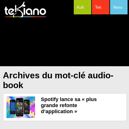
Kult
Tek
Ness
#Festivals
Archives du mot-clé audio-
book
Spotify lance sa « plus
grande refonte
d’application »