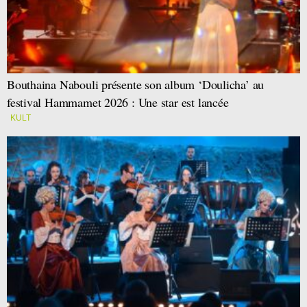
Bouthaina Nabouli présente son album ‘Doulicha’ au
festival Hammamet 2026 : Une star est lancée
KULT