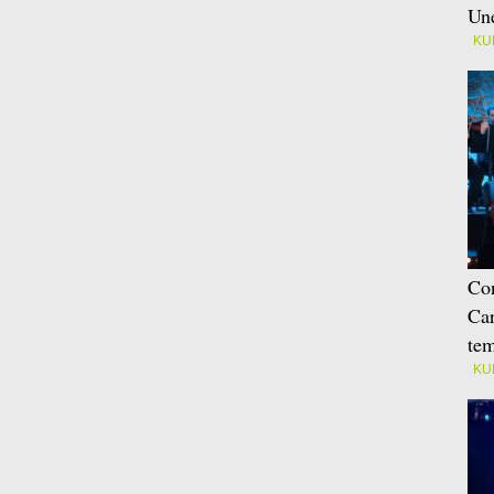
Une
KU
Con
Car
tem
KU