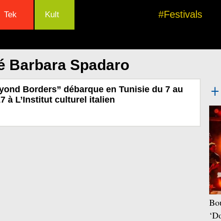
#Festivals
Tek
Kult
lé Barbara Spadaro
eyond Borders” débarque en Tunisie du 7 au
à L’Institut culturel italien
Bou
‘Do