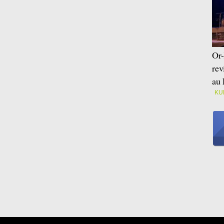
Or-
rev
au 
KU