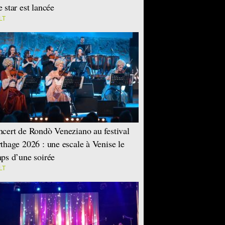
 star est lancée
LT
cert de Rondò Veneziano au festival
thage 2026 : une escale à Venise le
ps d’une soirée
LT