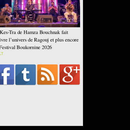
Kes-Tra de Hamza Bouchnak fait
ivre l’univers de Ragouj et plus encore
Festival Boukornine 2026
LT