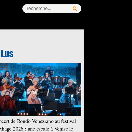
cert de Rondò Veneziano au festival
thage 2026 : une escale à Venise le