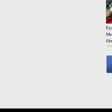
Eya
Mei
fi
KU