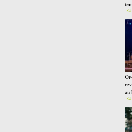
tem
KU
Or-
rev
au 
KU