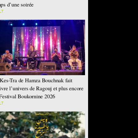
ps d’une soirée
LT
Kes-Tra de Hamza Bouchnak fait
ivre l’univers de Ragouj et plus encore
Festival Boukornine 2026
LT