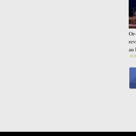
Or-
rev
au 
KU