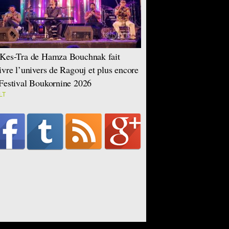
Kes-Tra de Hamza Bouchnak fait
ivre l’univers de Ragouj et plus encore
Festival Boukornine 2026
LT