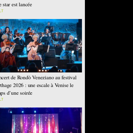
 star est lancée
LT
cert de Rondò Veneziano au festival
thage 2026 : une escale à Venise le
ps d’une soirée
LT