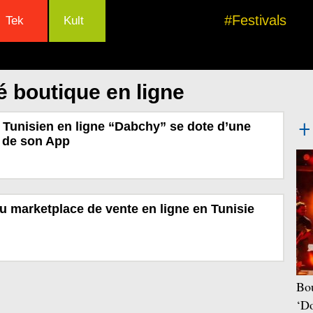
#Festivals
Tek
Kult
é boutique en ligne
 Tunisien en ligne “Dabchy” se dote d’une
n de son App
u marketplace de vente en ligne en Tunisie
Bou
‘Do