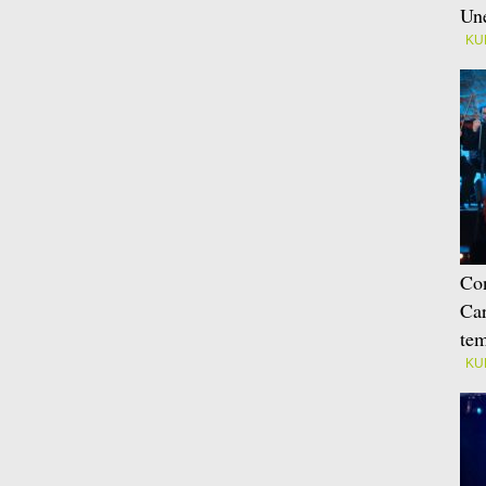
Une
KU
Con
Car
tem
KU