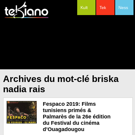
Kult
Tek
Ness
#Festivals
Archives du mot-clé briska
nadia rais
Fespaco 2019: Films
tunisiens primés &
Palmarès de la 26e édition
du Festival du cinéma
d’Ouagadougou