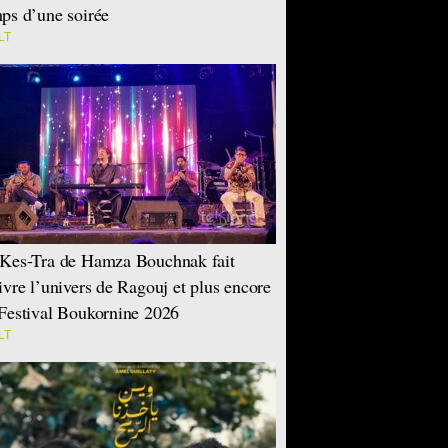
ps d’une soirée
LT
Kes-Tra de Hamza Bouchnak fait
ivre l’univers de Ragouj et plus encore
Festival Boukornine 2026
LT