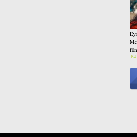
Eya
Mei
fi
KU