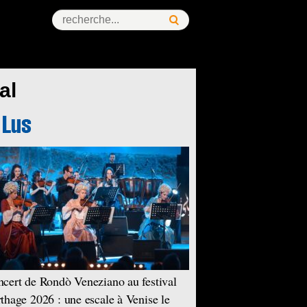
al
cert de Rondò Veneziano au festival
thage 2026 : une escale à Venise le