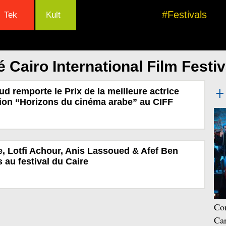
#Festivals
Tek
Kult
 Cairo International Film Festiv
 remporte le Prix de la meilleure actrice
ion “Horizons du cinéma arabe” au CIFF
e, Lotfi Achour, Anis Lassoued & Afef Ben
au festival du Caire
Con
Car