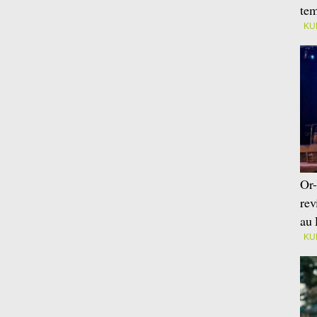
tem
KU
Or-
rev
au 
KU