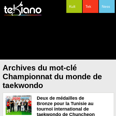
Kult
Tek
Ness
#Festivals
Archives du mot-clé
Championnat du monde de
taekwondo
Deux de médailles de
Bronze pour la Tunisie au
tournoi international de
taekwondo de Chuncheon