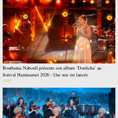
Bouthaina Nabouli présente son album ‘Doulicha’ au
festival Hammamet 2026 : Une star est lancée
KULT