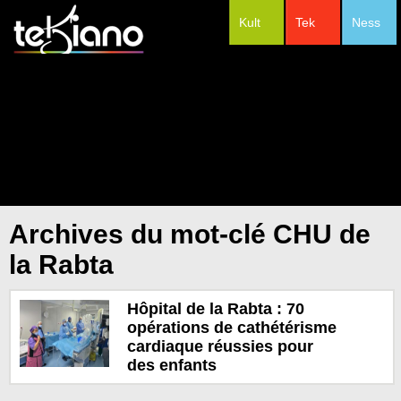
Kult
Tek
Ness
#Festivals
Archives du mot-clé CHU de
la Rabta
Hôpital de la Rabta : 70
opérations de cathétérisme
cardiaque réussies pour
des enfants