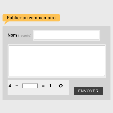
Nom
(requis)
4
−
=
1
ENVOYER