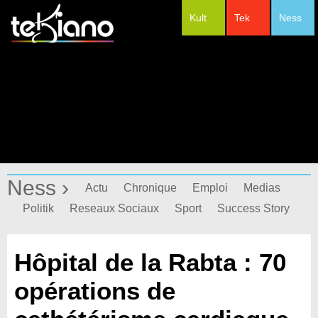
Kult
Tek
Ness
#Festivals
Ness ›
Actu
Chronique
Emploi
Medias
Politik
Reseaux Sociaux
Sport
Success Story
Hôpital de la Rabta : 70
opérations de