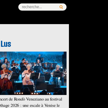
cert de Rondò Veneziano au festival
thage 2026 : une escale à Venise le