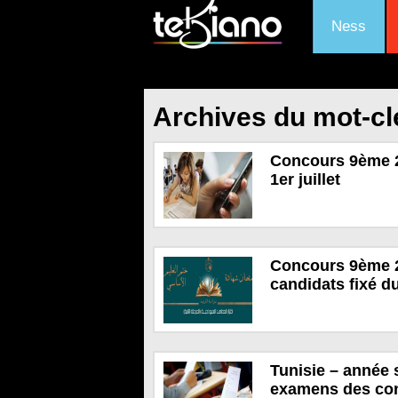
Ness
Archives du mot-c
Concours 9ème 20
1er juillet
Concours 9ème 20
candidats fixé d
Tunisie – année s
examens des co