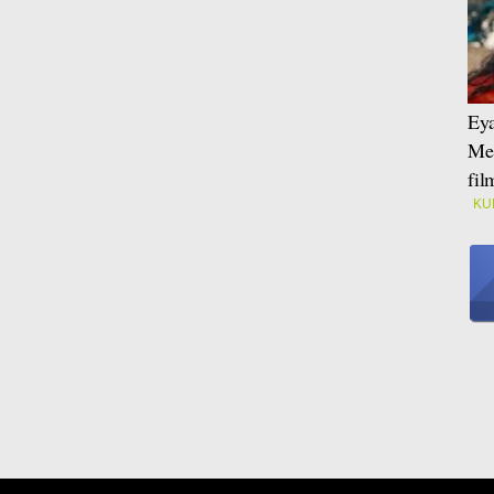
Eya
Mei
fi
KU