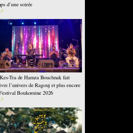
ps d’une soirée
LT
Kes-Tra de Hamza Bouchnak fait
ivre l’univers de Ragouj et plus encore
Festival Boukornine 2026
LT