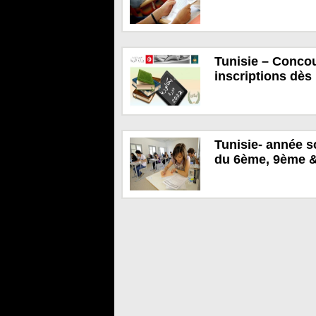
Tunisie – Conco
inscriptions dès 
Tunisie- année s
du 6ème, 9ème &