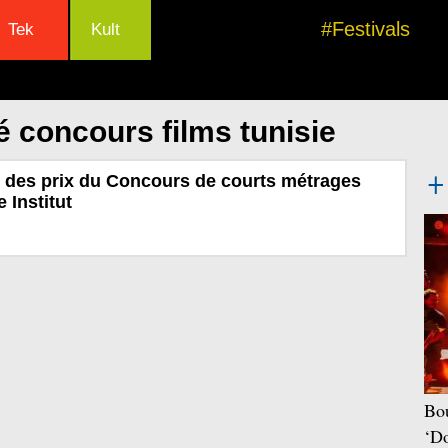
#Festivals
Tek
Kult
é concours films tunisie
 des prix du Concours de courts métrages
 Institut
Bou
‘Do