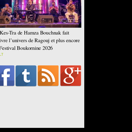
Kes-Tra de Hamza Bouchnak fait
ivre l’univers de Ragouj et plus encore
Festival Boukornine 2026
LT