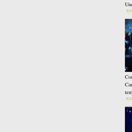
Une
KU
Con
Car
tem
KU