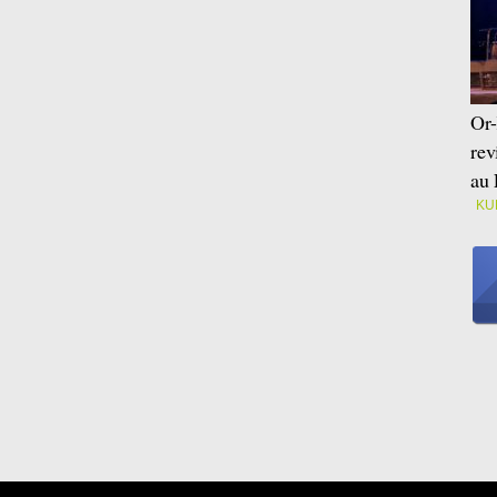
Or-
rev
au 
KU