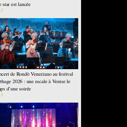
 star est lancée
LT
cert de Rondò Veneziano au festival
thage 2026 : une escale à Venise le
ps d’une soirée
LT