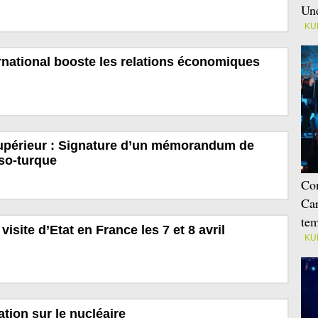
Une
KU
national booste les relations économiques
périeur : Signature d’un mémorandum de
so-turque
Con
Car
tem
visite d’Etat en France les 7 et 8 avril
KU
tion sur le nucléaire