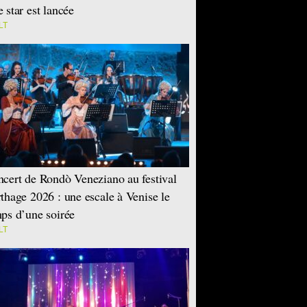
 star est lancée
LT
cert de Rondò Veneziano au festival
thage 2026 : une escale à Venise le
ps d’une soirée
LT