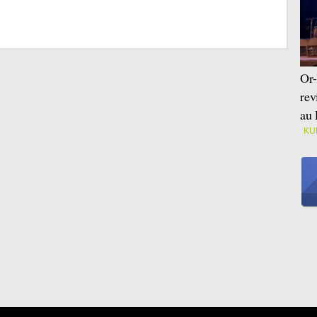
Or-
rev
au 
KU