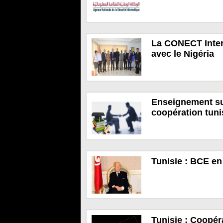
La CONECT Inter
avec le Nigéria
Enseignement su
coopération tuni
Tunisie : BCE en 
Tunisie : Coopéra