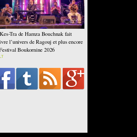
Kes-Tra de Hamza Bouchnak fait
ivre l’univers de Ragouj et plus encore
Festival Boukornine 2026
LT