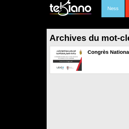
Ness
Archives du mot-cl
Congrès National