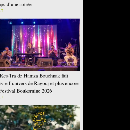
ps d’une soirée
LT
Kes-Tra de Hamza Bouchnak fait
ivre l’univers de Ragouj et plus encore
Festival Boukornine 2026
LT