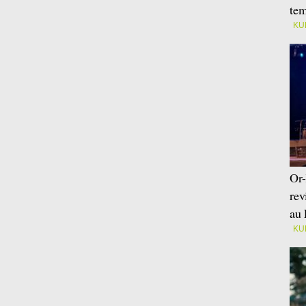
tem
KU
Or-
rev
au 
KU