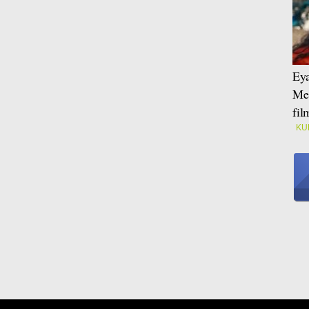
Eya
Mei
fi
KU