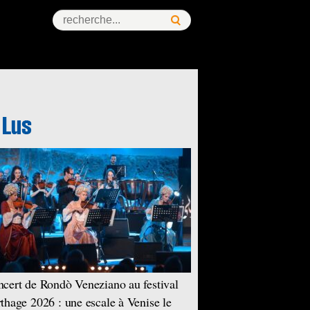
cert de Rondò Veneziano au festival
thage 2026 : une escale à Venise le