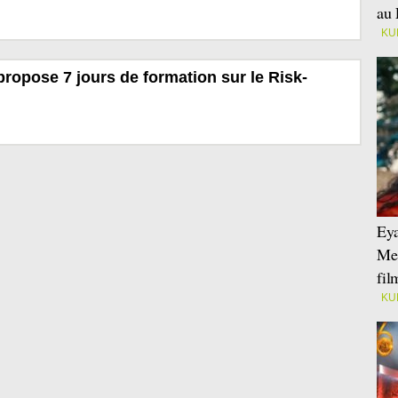
au 
KU
ropose 7 jours de formation sur le Risk-
Eya
Mei
fi
KU