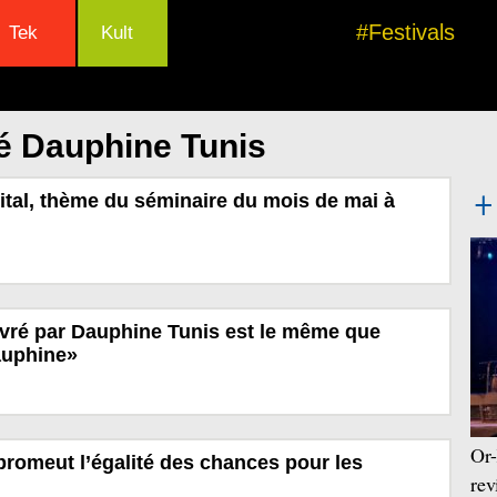
#Festivals
Tek
Kult
é Dauphine Tunis
ital, thème du séminaire du mois de mai à
vré par Dauphine Tunis est le même que
auphine»
Or-
romeut l’égalité des chances pour les
rev