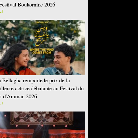
Festival Boukornine 2026
LT
 Bellagha remporte le prix de la
lleure actrice débutante au Festival du
lm d’Amman 2026
LT