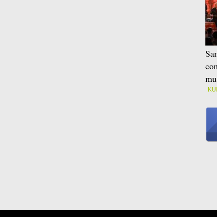
Sam
con
mus
KU