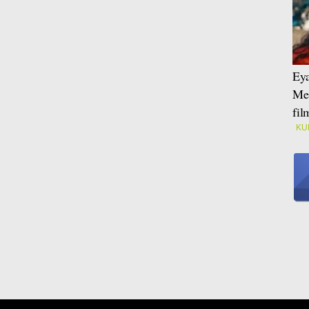
Eya
Mei
fi
KU