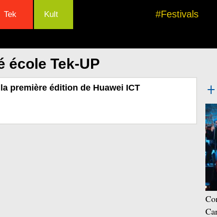
#Festivals
Tek
Kult
é école Tek-UP
la première édition de Huawei ICT
Con
Car