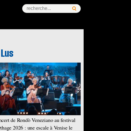
cert de Rondò Veneziano au festival
thage 2026 : une escale à Venise le