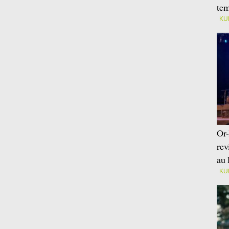
tem
KU
Or-
rev
au 
KU