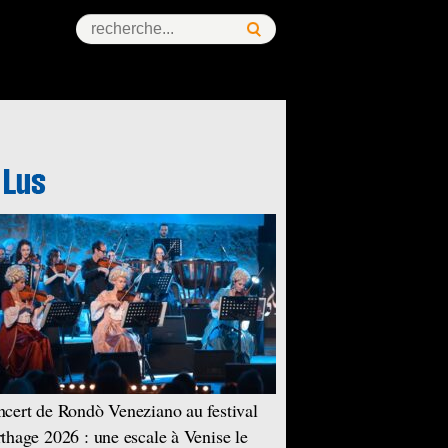
cert de Rondò Veneziano au festival
thage 2026 : une escale à Venise le