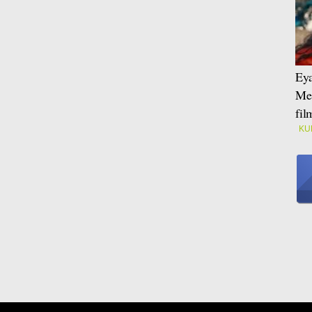
Eya
Mei
fi
KU