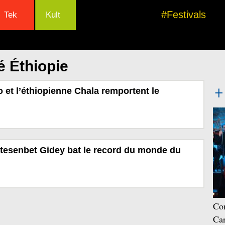
#Festivals
Tek
Kult
é Éthiopie
 et l’éthiopienne Chala remportent le
tesenbet Gidey bat le record du monde du
Con
Car