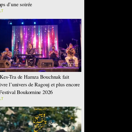
ps d’une soirée
LT
Kes-Tra de Hamza Bouchnak fait
ivre l’univers de Ragouj et plus encore
Festival Boukornine 2026
LT