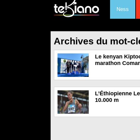
Ness
Archives du mot-cl
Le kenyan Kiptoo
marathon Comar
L’Éthiopienne Le
10.000 m