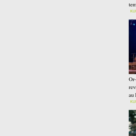
tem
KU
Or-
rev
au 
KU