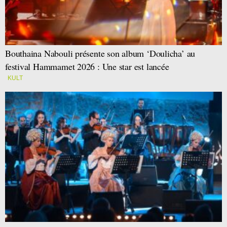
Bouthaina Nabouli présente son album ‘Doulicha’ au
festival Hammamet 2026 : Une star est lancée
KULT