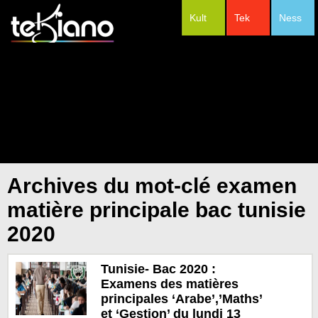
Kult
Tek
Ness
#Festivals
Archives du mot-clé examen
matière principale bac tunisie
2020
Tunisie- Bac 2020 :
Examens des matières
principales ‘Arabe’,’Maths’
et ‘Gestion’ du lundi 13