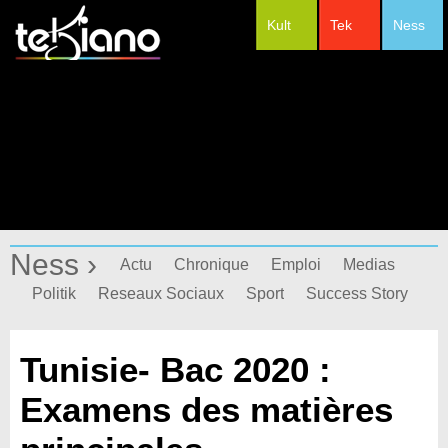
Kult
Tek
Ness
#Festivals
Ness ›
Actu
Chronique
Emploi
Medias
Politik
Reseaux Sociaux
Sport
Success Story
Tunisie- Bac 2020 :
Examens des matières