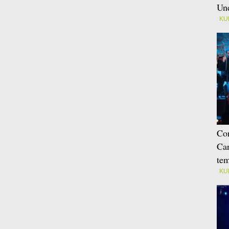
Une
KU
Con
Car
tem
KU