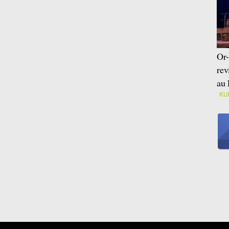
Or-
rev
au 
KU