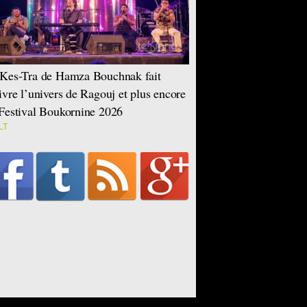
Kes-Tra de Hamza Bouchnak fait
ivre l’univers de Ragouj et plus encore
Festival Boukornine 2026
LT