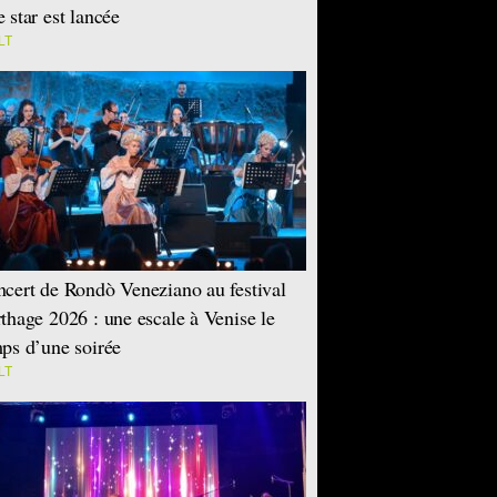
 star est lancée
LT
cert de Rondò Veneziano au festival
thage 2026 : une escale à Venise le
ps d’une soirée
LT