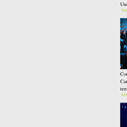
Une
KU
Con
Car
tem
KU