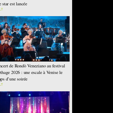
 star est lancée
LT
cert de Rondò Veneziano au festival
thage 2026 : une escale à Venise le
ps d’une soirée
LT