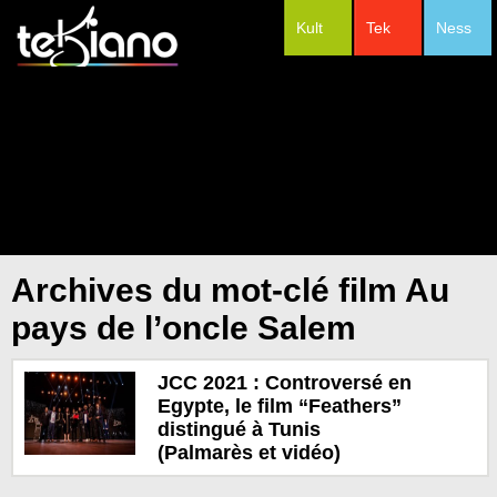
Kult
Tek
Ness
#Festivals
Archives du mot-clé film Au
pays de l’oncle Salem
JCC 2021 : Controversé en
Egypte, le film “Feathers”
distingué à Tunis
(Palmarès et vidéo)