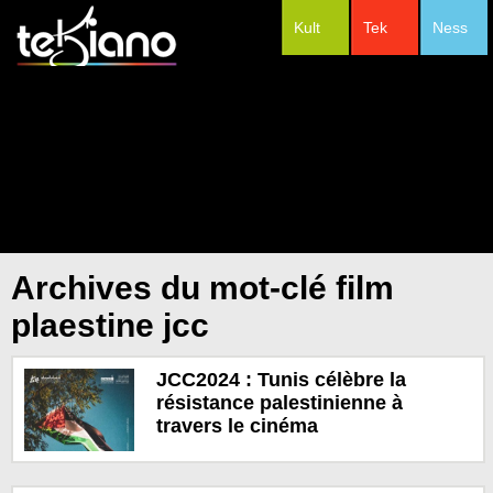
Kult
Tek
Ness
#Festivals
Archives du mot-clé film
plaestine jcc
JCC2024 : Tunis célèbre la
résistance palestinienne à
travers le cinéma