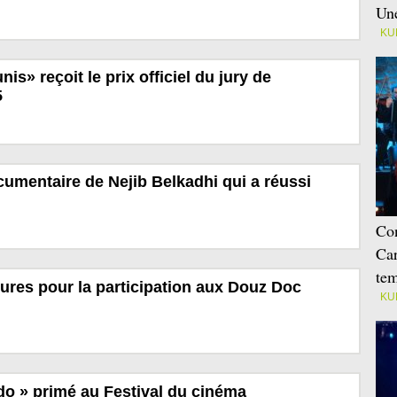
Une
KU
nis» reçoit le prix officiel du jury de
5
ocumentaire de Nejib Belkadhi qui a réussi
Con
Car
tem
ures pour la participation aux Douz Doc
KU
do » primé au Festival du cinéma