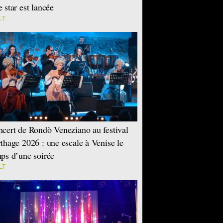
 star est lancée
LT
cert de Rondò Veneziano au festival
thage 2026 : une escale à Venise le
ps d’une soirée
LT