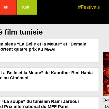
#Festivals
Tek
Kult
 film tunisie
unisiens “La Belle et la Meute” et “Demain
ortent quatre prix au MAAF
 “La Belle et la Meute” de Kaouther Ben Hania
re au Cinémed
Bou
 “La soupe” du tunisien Rami Jarboui
‘Do
d Prix international du MFF Paris