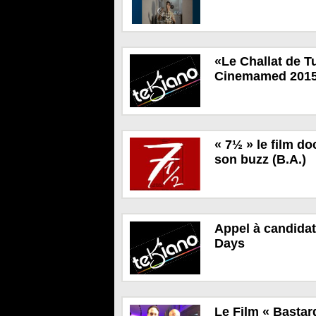
«Le Challat de Tu
Cinemamed 201
« 7½ » le film d
son buzz (B.A.)
Appel à candidat
Days
Le Film « Bastar