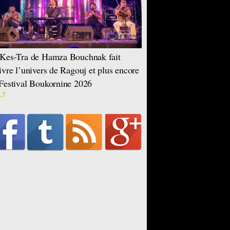
Kes-Tra de Hamza Bouchnak fait
ivre l’univers de Ragouj et plus encore
Festival Boukornine 2026
LT