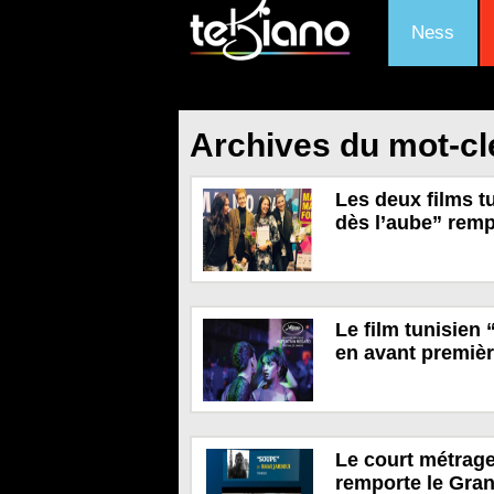
Ness
Archives du mot-clé
Les deux films t
dès l’aube” remp
Le film tunisien
en avant premiè
Le court métrage
remporte le Gran