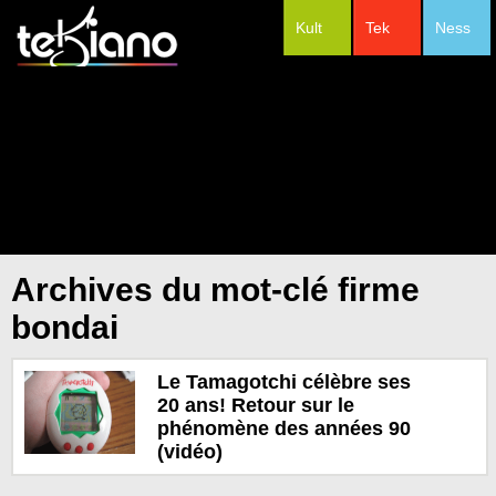
Kult
Tek
Ness
#Festivals
Archives du mot-clé firme
bondai
Le Tamagotchi célèbre ses
20 ans! Retour sur le
phénomène des années 90
(vidéo)