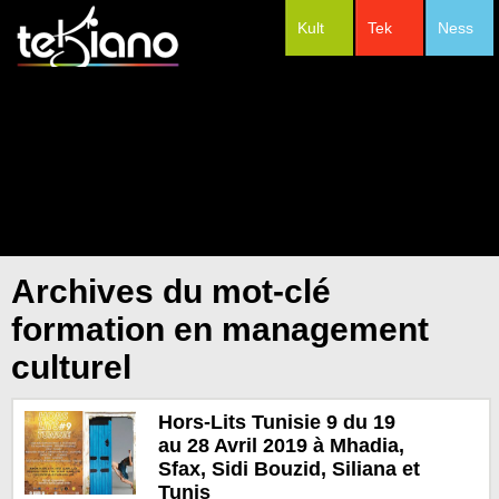
Kult
Tek
Ness
#Festivals
Archives du mot-clé
formation en management
culturel
Hors-Lits Tunisie 9 du 19
au 28 Avril 2019 à Mhadia,
Sfax, Sidi Bouzid, Siliana et
Tunis