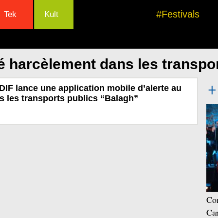
#Festivals
Tek
Kult
é harcèlement dans les transpor
DIF lance une application mobile d’alerte au
 les transports publics “Balagh”
Con
Car