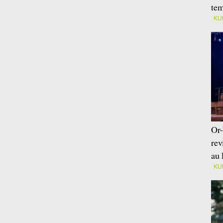
tem
KU
Or-
rev
au 
KU