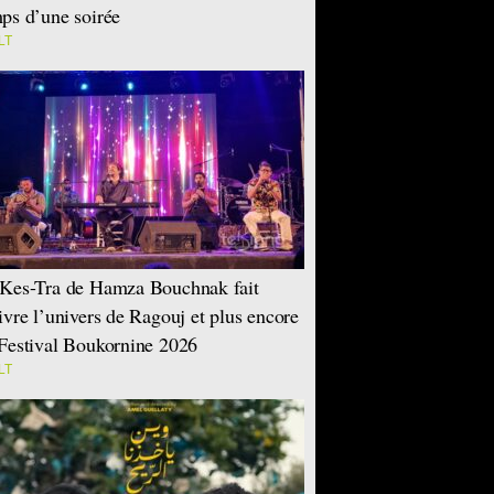
ps d’une soirée
LT
Kes-Tra de Hamza Bouchnak fait
ivre l’univers de Ragouj et plus encore
Festival Boukornine 2026
LT