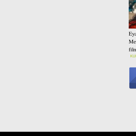
Eya
Mei
fi
KU