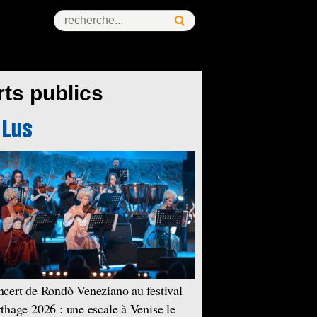
ts publics
cert de Rondò Veneziano au festival
thage 2026 : une escale à Venise le