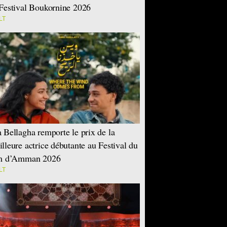
Festival Boukornine 2026
LT
 Bellagha remporte le prix de la
lleure actrice débutante au Festival du
lm d’Amman 2026
LT