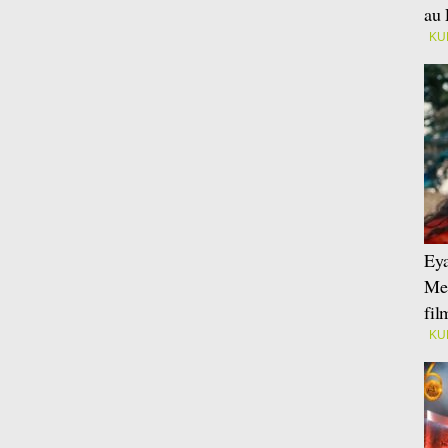
au 
KU
Eya
Mei
fi
KU