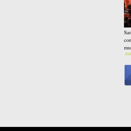
Sam
con
mus
KU