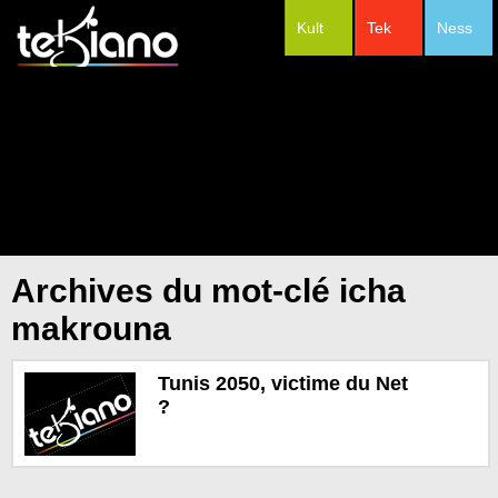
Kult
Tek
Ness
#Festivals
Archives du mot-clé icha
makrouna
Tunis 2050, victime du Net
?