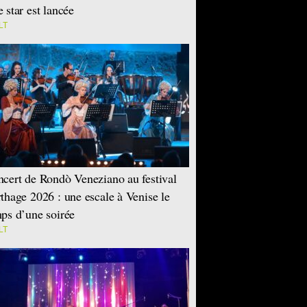
 star est lancée
LT
cert de Rondò Veneziano au festival
thage 2026 : une escale à Venise le
ps d’une soirée
LT