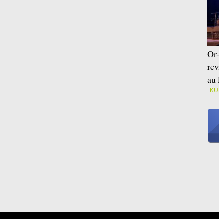
Or-
rev
au 
KU