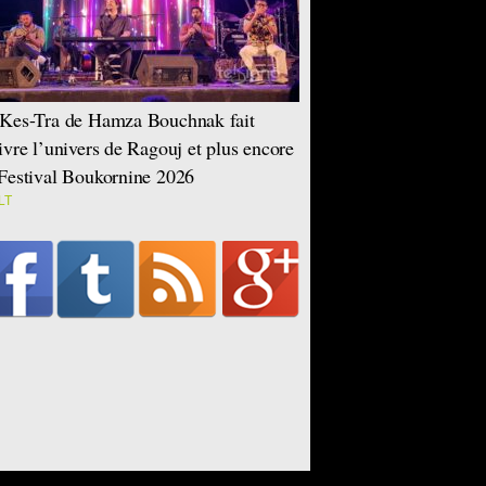
Kes-Tra de Hamza Bouchnak fait
ivre l’univers de Ragouj et plus encore
Festival Boukornine 2026
LT