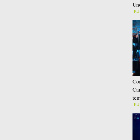
Une
KU
Con
Car
tem
KU