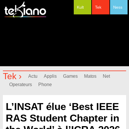
Kult
Tek
Ness
#Festivals
Tek ›
Actu
Applis
Games
Matos
Net
Operateurs
Phone
L’INSAT élue ‘Best IEEE
RAS Student Chapter in