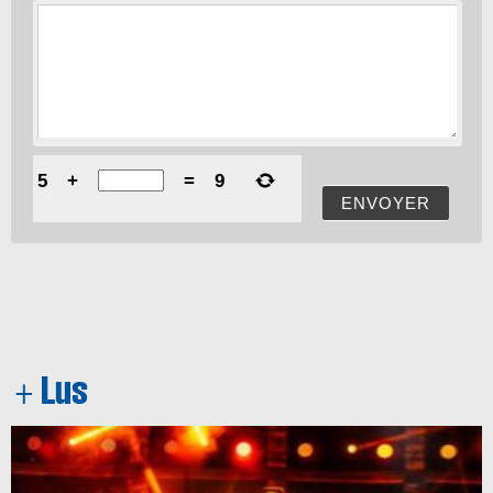
5
+
=
9
ENVOYER