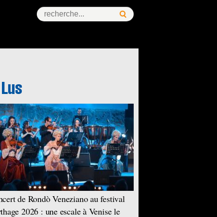
cert de Rondò Veneziano au festival
thage 2026 : une escale à Venise le