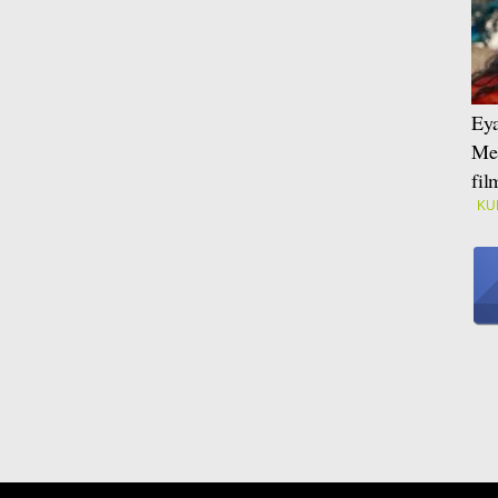
Eya
Mei
fi
KU