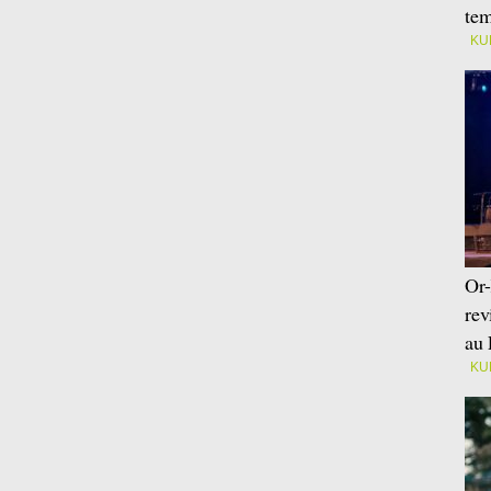
tem
KU
Or-
rev
au 
KU