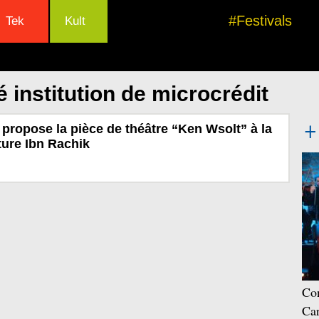
#Festivals
Tek
Kult
 institution de microcrédit
 propose la pièce de théâtre “Ken Wsolt” à la
ture Ibn Rachik
Con
Car