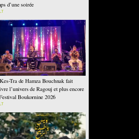
ps d’une soirée
LT
Kes-Tra de Hamza Bouchnak fait
ivre l’univers de Ragouj et plus encore
Festival Boukornine 2026
LT