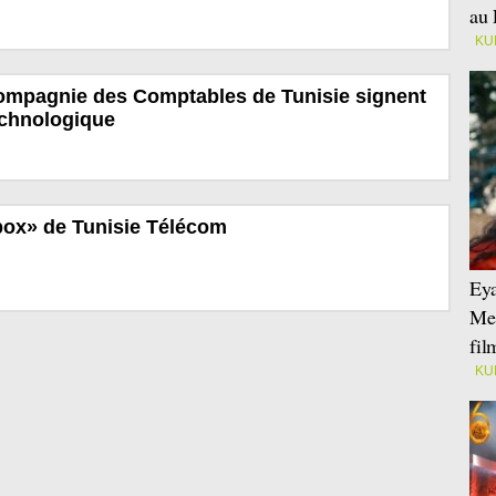
au 
KU
mpagnie des Comptables de Tunisie signent
echnologique
box» de Tunisie Télécom
Eya
Mei
fi
KU