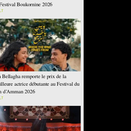
Festival Boukornine 2026
LT
 Bellagha remporte le prix de la
lleure actrice débutante au Festival du
lm d’Amman 2026
LT