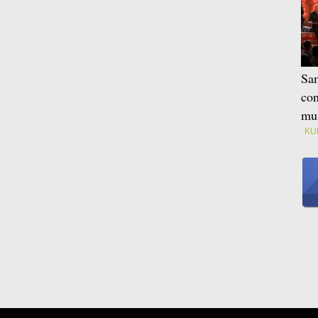
Sam
con
mus
KU