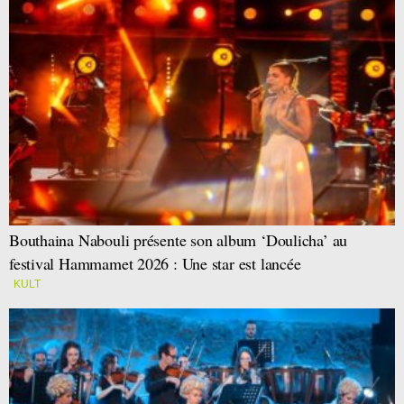
Bouthaina Nabouli présente son album ‘Doulicha’ au
festival Hammamet 2026 : Une star est lancée
KULT