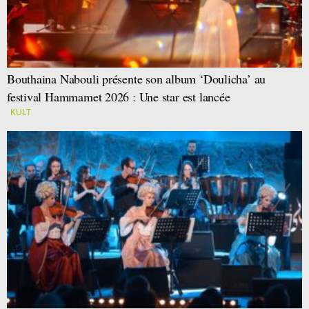
Bouthaina Nabouli présente son album ‘Doulicha’ au
festival Hammamet 2026 : Une star est lancée
KULT