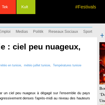
#Festivals
Tek
Kult
Emploi
Medias
Politik
Reseaux Sociaux
Sport
Succ
e : ciel peu nuageux,
étéo en tunisie
,
météo juillet tunisie
,
Températures tunisie
Bou
ar un ciel peu nuageux à dégagé sur l’ensemble du pays
‘Do
progressivement denses l’après-midi au niveau des hauteurs
Une