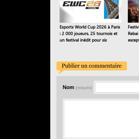
Esports World Cup 2026 à Paris
Festi
: 2 000 joueurs, 25 tournois et
Rebai
un festival inédit pour six
except
semaines
trans
Nom
(requis)