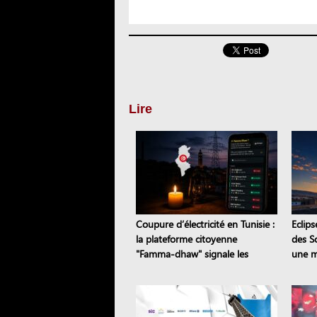
Lire
Coupure d’électricité en Tunisie :
Eclips
la plateforme citoyenne
des S
"Famma-dhaw" signale les
une m
pannes en temps réel
Sejna