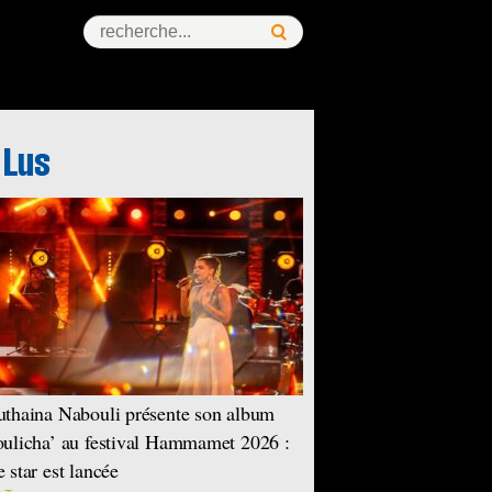
ess Story
thaina Nabouli présente son album
ulicha’ au festival Hammamet 2026 :
 star est lancée