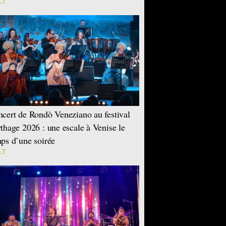
LT
cert de Rondò Veneziano au festival
thage 2026 : une escale à Venise le
ps d’une soirée
LT